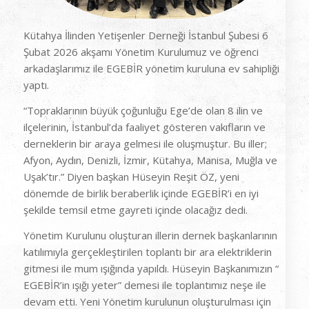
Kütahya İlinden Yetişenler Derneği İstanbul Şubesi 6
Şubat 2026 akşamı Yönetim Kurulumuz ve öğrenci
arkadaşlarımız ile EGEBİR yönetim kuruluna ev sahipliği
yaptı.
“Topraklarının büyük çoğunluğu Ege’de olan 8 ilin ve
ilçelerinin, İstanbul’da faaliyet gösteren vakıfların ve
derneklerin bir araya gelmesi ile oluşmuştur. Bu iller;
Afyon, Aydın, Denizli, İzmir, Kütahya, Manisa, Muğla ve
Uşak’tır.” Diyen başkan Hüseyin Reşit ÖZ, yeni
dönemde de birlik beraberlik içinde EGEBİR’i en iyi
şekilde temsil etme gayreti içinde olacağız dedi.
Yönetim Kurulunu oluşturan illerin dernek başkanlarının
katılımıyla gerçekleştirilen toplantı bir ara elektriklerin
gitmesi ile mum ışığında yapıldı. Hüseyin Başkanımızın “
EGEBİR’in ışığı yeter” demesi ile toplantımız neşe ile
devam etti. Yeni Yönetim kurulunun oluşturulması için