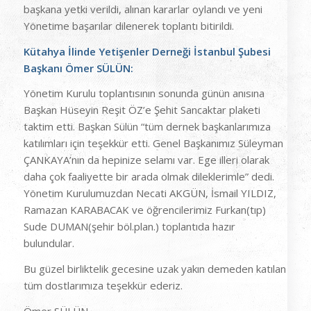
başkana yetki verildi, alınan kararlar oylandı ve yeni
Yönetime başarılar dilenerek toplantı bitirildi.
Kütahya İlinde Yetişenler Derneği İstanbul Şubesi
Başkanı Ömer SÜLÜN:
Yönetim Kurulu toplantısının sonunda günün anısına
Başkan Hüseyin Reşit ÖZ’e Şehit Sancaktar plaketi
taktim etti. Başkan Sülün “tüm dernek başkanlarımıza
katılımları için teşekkür etti. Genel Başkanımız Süleyman
ÇANKAYA’nın da hepinize selamı var. Ege illeri olarak
daha çok faaliyette bir arada olmak dileklerimle” dedi.
Yönetim Kurulumuzdan Necati AKGÜN, İsmail YILDIZ,
Ramazan KARABACAK ve öğrencilerimiz Furkan(tıp)
Sude DUMAN(şehir böl.plan.) toplantıda hazır
bulundular.
Bu güzel birliktelik gecesine uzak yakın demeden katılan
tüm dostlarımıza teşekkür ederiz.
Ömer SÜLÜN