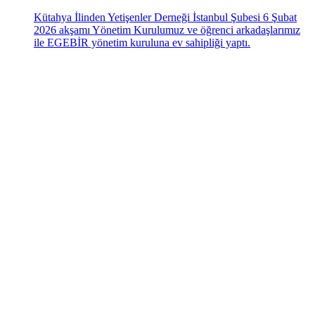
Kütahya İlinden Yetişenler Derneği İstanbul Şubesi 6 Şubat
2026 akşamı Yönetim Kurulumuz ve öğrenci arkadaşlarımız
ile EGEBİR yönetim kuruluna ev sahipliği yaptı.