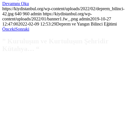
Devamını Oku
https://kiydistanbul.org/wp-content/uploads/2022/02/deprem_bilinci-
42.jpg
640
960
admin
https://kiydistanbul.org/wp-
content/uploads/2022/01/banner1.fw_.png
admin
2019-10-27
12:47:00
2022-02-09 12:53:29
Deprem ve Yangın Bilinci Eğitimi
Önceki
Sonraki
”
Kuruluşun ve Kurtuluşun Şehridir
Kütahya…
“