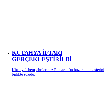
KÜTAHYA İFTARI
GERÇEKLEŞTİRİLDİ
Kütahyalı hemşehrilerimiz Ramazan’ın huzurlu atmosferini
birlikte soludu.