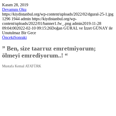
Kasım 28, 2019
Devamını Oku
https://kiydistanbul.org/wp-content/uploads/2022/02/dgural-25-1.jpg
1296
1944
admin
https://kiydistanbul.org/wp-
content/uploads/2022/01/banner1.fw_.png
admin
2019-11-28
09:04:00
2022-02-10 09:15:26
Doğan GÜRAL ve İzzet GÜNAY ile
Unutulmaz Bir Gece
Önceki
Sonraki
”
Ben, size taarruz emretmiyorum;
ölmeyi emrediyorum..!
“
Mustafa Kemal ATATÜRK