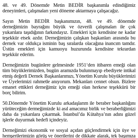
48. ve 49. Dönemde Metin BEDİR başkanımla edindiğimiz
deneyimleri, çalışmaları yeni döneme aktarmaya çalışacağız.
Sayın Metin BEDİR başkanımızın, 48. ve 49. dönemde
derneğimizin bayrağını büyük ve özverili çalışmaları ile çok
yukarılara taşıdığının farkındayız. Emekleri için kendisine ne kadar
teşekkür etsek azdır. Derneğimizin çalışkan başkanları arasında bu
dernek var oldukça isminin baş sıralarda olacağına inancım tamdır.
Üstün emekleri için kamuoyu huzurunda kendisine tekrardan
teşekkür ederim.
Derneğimizin bugünlere gelmesinde 1951‘den itibaren emeği olan
tüm büyüklerimizden, bugün aramızda bulunmayıp ebediyete intikal
etmiş değerli Dernek Başkanlarımızı, Yönetim Kurulu büyüklerimizi
ve Üyelerimizi rahmetle anıyorum. Mekanları cennet olsun. Bizlere
emanet ettikleri derneğimiz için emeği olan herkese teşekkürü bir
borç bilirim.
50.Dönemde Yönetim Kurulu arkadaşlarım ile beraber başkanlığını
yürüteceğim dermeğimizde ki asıl amacımız birlik ve beraberliğimizi
daha da yukarılara çıkarmak. İstanbul’da Kütahya’nın adını güzel
işlerle duyurmak hedefi içindeyiz.
Derneğimizi ekonomik ve sosyal açıdan güçlendirmek için üye ve
hemşerilerimizin görüş ve önerilerini de dikkate alarak, tek başımıza