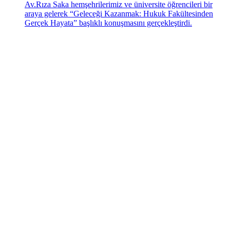
Av.Rıza Saka hemşehrilerimiz ve üniversite öğrencileri bir
araya gelerek “Geleceği Kazanmak: Hukuk Fakültesinden
Gerçek Hayata” başlıklı konuşmasını gerçekleştirdi.