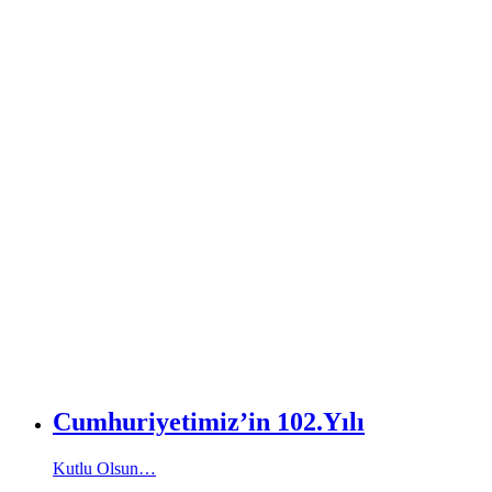
Cumhuriyetimiz’in 102.Yılı
Kutlu Olsun…