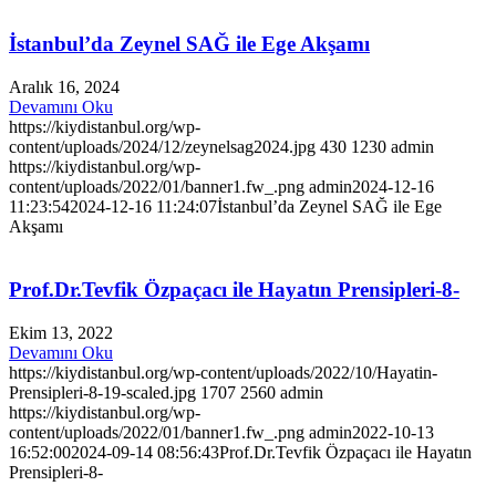
İstanbul’da Zeynel SAĞ ile Ege Akşamı
Aralık 16, 2024
Devamını Oku
https://kiydistanbul.org/wp-
content/uploads/2024/12/zeynelsag2024.jpg
430
1230
admin
https://kiydistanbul.org/wp-
content/uploads/2022/01/banner1.fw_.png
admin
2024-12-16
11:23:54
2024-12-16 11:24:07
İstanbul’da Zeynel SAĞ ile Ege
Akşamı
Prof.Dr.Tevfik Özpaçacı ile Hayatın Prensipleri-8-
Ekim 13, 2022
Devamını Oku
https://kiydistanbul.org/wp-content/uploads/2022/10/Hayatin-
Prensipleri-8-19-scaled.jpg
1707
2560
admin
https://kiydistanbul.org/wp-
content/uploads/2022/01/banner1.fw_.png
admin
2022-10-13
16:52:00
2024-09-14 08:56:43
Prof.Dr.Tevfik Özpaçacı ile Hayatın
Prensipleri-8-