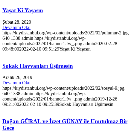
Yaşat Ki Yaşasın
Şubat 28, 2020
Devamını Oku
https://kiydistanbul.org/wp-content/uploads/2022/02/pulumur-2.jpg
640
1338
admin
https://kiydistanbul.org/wp-
content/uploads/2022/01/banner1.fw_.png
admin
2020-02-28
09:48:00
2022-02-10 09:51:29
Yaşat Ki Yaşasın
Sokak Hayvanları Üşümesin
Aralık 26, 2019
Devamını Oku
https://kiydistanbul.org/wp-content/uploads/2022/02/sosyal-9.jpg
640
1338
admin
https://kiydistanbul.org/wp-
content/uploads/2022/01/banner1.fw_.png
admin
2019-12-26
09:21:00
2022-02-10 09:25:39
Sokak Hayvanları Üşümesin
Doğan GÜRAL ve İzzet GÜNAY ile Unutulmaz Bir
Gece