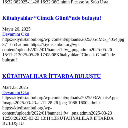
16:32:38
2025-11-26 16:32:38
Çininin Picasso’su Sıtkı Usta
Kütahyalılar “Cimcik Günü”nde buluştu!
Mayıs 26, 2025
Devamını Oku
https://kiydistanbul.org/wp-content/uploads/2025/05/IMG_4054.jpg
871
653
admin
https://kiydistanbul.org/wp-
content/uploads/2022/01/banner1.fw_.png
admin
2025-05-26
15:11:21
2025-05-26 17:08:08
Kütahyalılar “Cimcik Günü”nde
buluştu!
KÜTAHYALILAR İFTARDA BULUŞTU
Mart 23, 2025
Devamını Oku
https://kiydistanbul.org/wp-content/uploads/2025/03/WhatsApp-
Image-2025-03-23-at-12.28.26.jpeg
1066
1600
admin
https://kiydistanbul.org/wp-
content/uploads/2022/01/banner1.fw_.png
admin
2025-03-23
12:50:20
2025-03-23 13:11:13
KÜTAHYALILAR İFTARDA
BULUŞTU