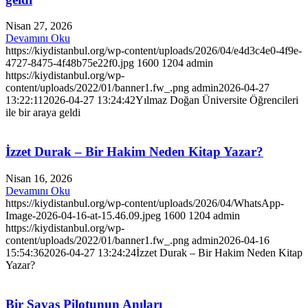
Nisan 27, 2026
Devamını Oku
https://kiydistanbul.org/wp-content/uploads/2026/04/e4d3c4e0-4f9e-
4727-8475-4f48b75e22f0.jpg
1600
1204
admin
https://kiydistanbul.org/wp-
content/uploads/2022/01/banner1.fw_.png
admin
2026-04-27
13:22:11
2026-04-27 13:24:42
Yılmaz Doğan Üniversite Öğrencileri
ile bir araya geldi
İzzet Durak – Bir Hakim Neden Kitap Yazar?
Nisan 16, 2026
Devamını Oku
https://kiydistanbul.org/wp-content/uploads/2026/04/WhatsApp-
Image-2026-04-16-at-15.46.09.jpeg
1600
1204
admin
https://kiydistanbul.org/wp-
content/uploads/2022/01/banner1.fw_.png
admin
2026-04-16
15:54:36
2026-04-27 13:24:24
İzzet Durak – Bir Hakim Neden Kitap
Yazar?
Bir Savaş Pilotunun Anıları