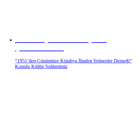
Genel Başkanımız Süleyman
ÇANKAYA’nın
“1951’den Günümüze Kütahya İlinden Yetişenler Derneği”
Konulu Kültür Sohbetimiz