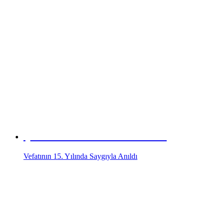
Çininin Picasso’su Sıtkı Usta
Vefatının 15. Yılında Saygıyla Anıldı