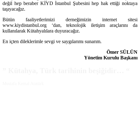
değil hep beraber KİYD İstanbul Şubesini hep hak ettiği noktaya
taşıyacağız.
Bütün faaliyetlerimizi derneğimizin internet sitesi
www.kiydistanbul.org ‘dan, teknolojik iletişim araçlarını da
kullanılarak Kütahyalılara duyuracağız.
En içten dileklerimle sevgi ve saygılarımı sunarım.
Ömer SÜLÜN
Yönetim Kurulu Başkanı
”
Kütahya, Türk tarihinin beşiğidir…
“
Mustafa Kemal Atatürk