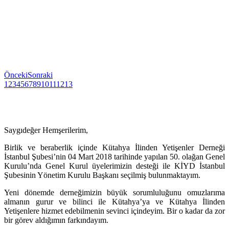
Önceki
Sonraki
1
2
3
4
5
6
7
8
9
10
11
12
13
Saygıdeğer Hemşerilerim,
Birlik ve beraberlik içinde Kütahya İlinden Yetişenler Derneği
İstanbul Şubesi’nin 04 Mart 2018 tarihinde yapılan 50. olağan Genel
Kurulu’nda Genel Kurul üyelerimizin desteği ile KİYD İstanbul
Şubesinin Yönetim Kurulu Başkanı seçilmiş bulunmaktayım.
Yeni dönemde derneğimizin büyük sorumluluğunu omuzlarıma
almanın gurur ve bilinci ile Kütahya’ya ve Kütahya İlinden
Yetişenlere hizmet edebilmenin sevinci içindeyim. Bir o kadar da zor
bir görev aldığımın farkındayım.