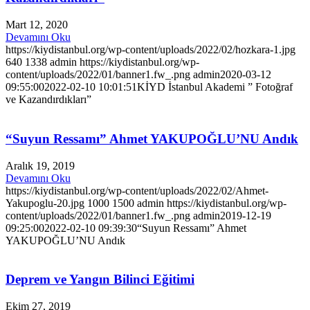
Mart 12, 2020
Devamını Oku
https://kiydistanbul.org/wp-content/uploads/2022/02/hozkara-1.jpg
640
1338
admin
https://kiydistanbul.org/wp-
content/uploads/2022/01/banner1.fw_.png
admin
2020-03-12
09:55:00
2022-02-10 10:01:51
KİYD İstanbul Akademi ” Fotoğraf
ve Kazandırdıkları”
“Suyun Ressamı” Ahmet YAKUPOĞLU’NU Andık
Aralık 19, 2019
Devamını Oku
https://kiydistanbul.org/wp-content/uploads/2022/02/Ahmet-
Yakupoglu-20.jpg
1000
1500
admin
https://kiydistanbul.org/wp-
content/uploads/2022/01/banner1.fw_.png
admin
2019-12-19
09:25:00
2022-02-10 09:39:30
“Suyun Ressamı” Ahmet
YAKUPOĞLU’NU Andık
Deprem ve Yangın Bilinci Eğitimi
Ekim 27, 2019