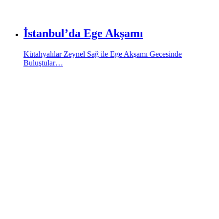
İstanbul’da Ege Akşamı
Kütahyalılar Zeynel Sağ ile Ege Akşamı Gecesinde
Buluştular…