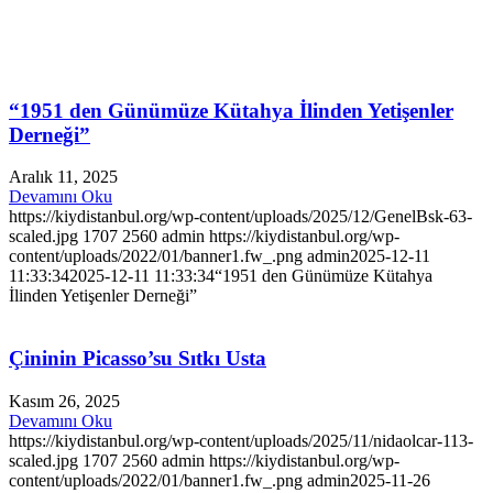
“1951 den Günümüze Kütahya İlinden Yetişenler
Derneği”
Aralık 11, 2025
Devamını Oku
https://kiydistanbul.org/wp-content/uploads/2025/12/GenelBsk-63-
scaled.jpg
1707
2560
admin
https://kiydistanbul.org/wp-
content/uploads/2022/01/banner1.fw_.png
admin
2025-12-11
11:33:34
2025-12-11 11:33:34
“1951 den Günümüze Kütahya
İlinden Yetişenler Derneği”
Çininin Picasso’su Sıtkı Usta
Kasım 26, 2025
Devamını Oku
https://kiydistanbul.org/wp-content/uploads/2025/11/nidaolcar-113-
scaled.jpg
1707
2560
admin
https://kiydistanbul.org/wp-
content/uploads/2022/01/banner1.fw_.png
admin
2025-11-26