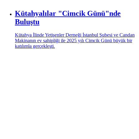
Kütahyalılar "Cimcik Günü"nde
Buluştu
Kütahya İlinde Yetişenler Derneği İstanbul Şubesi ve Candan
Makinanın ev sahipliği ile 2025 yılı Cimcik Günü büyük bir
katılımla gerçekleşti.