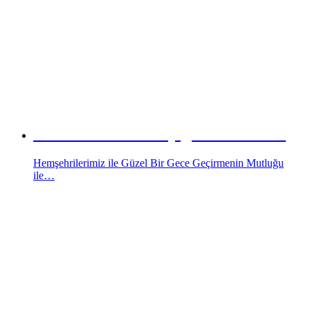
KİYD İstanbul’da Çiğ Köfte Gecesi
Hemşehrilerimiz ile Güzel Bir Gece Geçirmenin Mutluğu
ile…