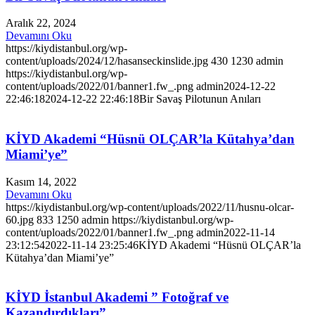
Aralık 22, 2024
Devamını Oku
https://kiydistanbul.org/wp-
content/uploads/2024/12/hasanseckinslide.jpg
430
1230
admin
https://kiydistanbul.org/wp-
content/uploads/2022/01/banner1.fw_.png
admin
2024-12-22
22:46:18
2024-12-22 22:46:18
Bir Savaş Pilotunun Anıları
KİYD Akademi “Hüsnü OLÇAR’la Kütahya’dan
Miami’ye”
Kasım 14, 2022
Devamını Oku
https://kiydistanbul.org/wp-content/uploads/2022/11/husnu-olcar-
60.jpg
833
1250
admin
https://kiydistanbul.org/wp-
content/uploads/2022/01/banner1.fw_.png
admin
2022-11-14
23:12:54
2022-11-14 23:25:46
KİYD Akademi “Hüsnü OLÇAR’la
Kütahya’dan Miami’ye”
KİYD İstanbul Akademi ” Fotoğraf ve
Kazandırdıkları”