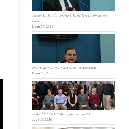
Yılmaz Doğan Üniversite Öğrencileri ile bir araya
geldi
Nisan 27, 2026
İzzet Durak – Bir Hakim Neden Kitap Yazar?
Nisan 16, 2026
EGEBİR 2026 Yılı İlk Toplantısı Yapıldı
Şubat 9, 2026