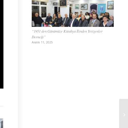
“1951 den Günümüze Kütahya İlinden Yetişenler
Derneği”
Aralık 11, 2025