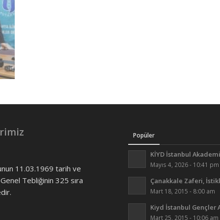
Kazandırdıkları
Kazandırdıkları
Foroğraf ve
Foroğraf ve
Kiyd İstanbul Akademi
Kiyd İstanbul Akademi
rimiz
Popüler
KİYD İstanbul Akademi
Mayıs 4, 2026 - 10:41 pm
unun 11.03.1969 tarih ve
 Genel Tebliğinin 325 sıra
Çanakkale Zaferi, İstik
ir.
Mart 18, 2015 - 8:00 am
Kiyd İstanbul Gençler 
Mart 25, 2015 - 10:06 am