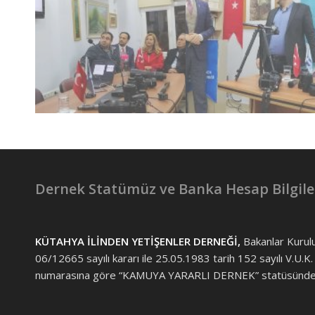
Kazandırdıkları
Kazandırdıkları
Foroğraf ve
Foroğraf ve
Kiyd İstanbul Akademi
Kiyd İstanbul Akademi
Dernek Statümüz ve Banka Hesap Bilgile
KÜTAHYA İLİNDEN YETİŞENLER DERNEĞİ,
Bakanlar Kurul
06/12665 sayılı kararı ile 25.05.1983 tarih 152 sayılı V.U.K.
numarasına göre “KAMUYA YARARLI DERNEK” statüsünded