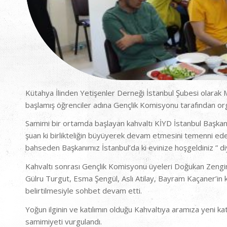
Kütahya İlinden Yetişenler Derneği İstanbul Şubesi olarak
başlamış öğrenciler adına Gençlik Komisyonu tarafından org
Samimi bir ortamda başlayan kahvaltı KİYD İstanbul Başka
şuan ki birlikteliğin büyüyerek devam etmesini temenni ede
bahseden Başkanımız İstanbul’da ki evinize hoşgeldiniz ” di
Kahvaltı sonrası Gençlik Komisyonu üyeleri Doğukan Zengin
Gülru Turgut, Esma Şengül, Aslı Atilay, Bayram Kaçaner’in ke
belirtilmesiyle sohbet devam etti.
Yoğun ilginin ve katılımın olduğu Kahvaltıya aramıza yeni ka
samimiyeti vurgulandı.