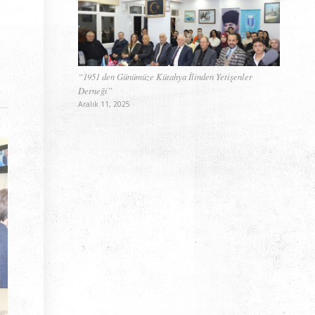
“1951 den Günümüze Kütahya İlinden Yetişenler
Derneği”
Aralık 11, 2025