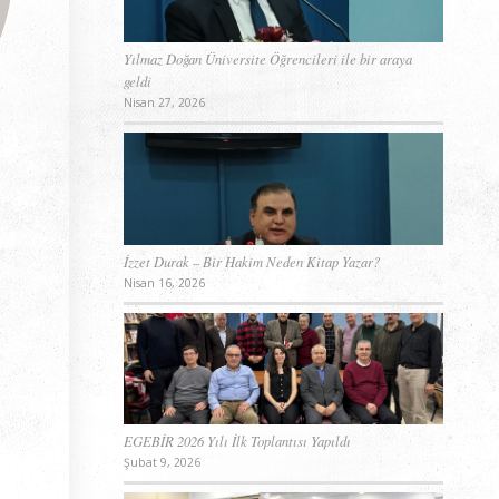
Yılmaz Doğan Üniversite Öğrencileri ile bir araya
geldi
Nisan 27, 2026
İzzet Durak – Bir Hakim Neden Kitap Yazar?
Nisan 16, 2026
EGEBİR 2026 Yılı İlk Toplantısı Yapıldı
Şubat 9, 2026