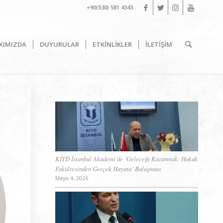
+90(530) 581 4343
KIMIZDA
DUYURULAR
ETKİNLİKLER
İLETİŞİM
KİYD İstanbul Akademi’de ‘Geleceği Kazanmak: Hukuk
Fakültesinden Gerçek Hayata’ Buluşması
Mayıs 4, 2026