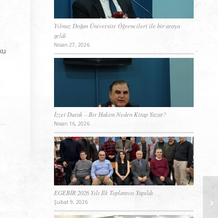
Yılmaz Doğan Üniversite Öğrencileri ile bir araya
geldi
Nisan 27, 2026
ku
İzzet Durak – Bir Hakim Neden Kitap Yazar?
Nisan 16, 2026
EGEBİR 2026 Yılı İlk Toplantısı Yapıldı
Şubat 9, 2026