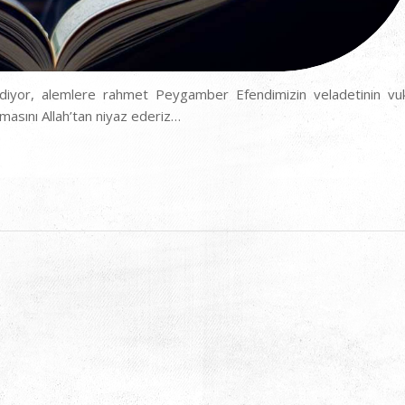
k ediyor, alemlere rahmet Peygamber Efendimizin veladetinin vu
lmasını Allah’tan niyaz ederiz…