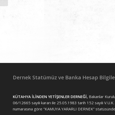
Dernek Statümüz ve Banka Hesap Bilgile
KÜTAHYA İLİNDEN YETİŞENLER DERNEĞİ,
Bakanlar Kurul
06/12665 sayılı kararı ile 25.05.1983 tarih 152 sayılı V.U.K.
numarasına göre “KAMUYA YARARLI DERNEK” statüsünded