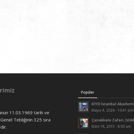
rimiz
Popüler
KİYD İstanbul Akademi
Mayıs 4, 2026 - 10:41 pm
unun 11.03.1969 tarih ve
 Genel Tebliğinin 325 sıra
Çanakkale Zaferi, İstik
ir.
Mart 18, 2015 - 8:00 am