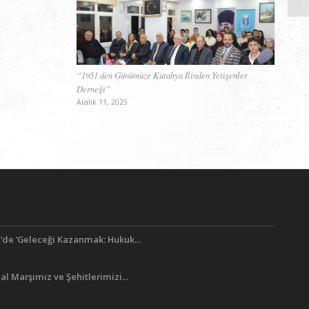
“1951 den Günümüze Kütahya İlinden Yetişenler
Derneği”
Aralık 11, 2025
’de ‘Geleceği Kazanmak: Hukuk...
lal Marşımız ve Şehitlerimizi...