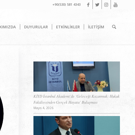
+90(530) 581 4343
KIMIZDA
DUYURULAR
ETKİNLİKLER
İLETİŞİM
KİYD İstanbul Akademi’de ‘Geleceği Kazanmak: Hukuk
Fakültesinden Gerçek Hayata’ Buluşması
Mayıs 4, 2026