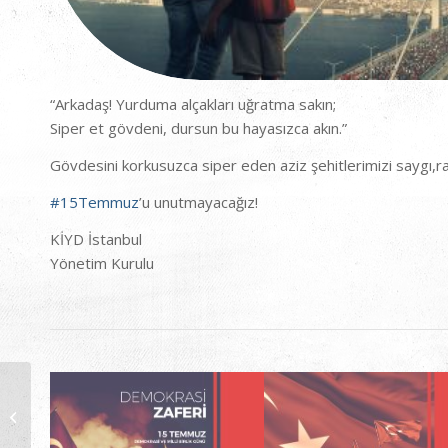
“Arkadaş! Yurduma alçakları uğratma sakın;
Siper et gövdeni, dursun bu hayasızca akın.”
Gövdesini korkusuzca siper eden aziz şehitlerimizi saygı,
#
15Temmuz
’u unutmayacağız!
KİYD İstanbul
Yönetim Kurulu
Mentörlük Projesi
Kapsamında Kütahya
Necip Fazıl Kısakürek