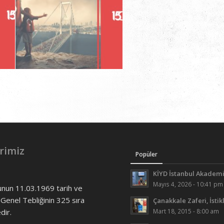
15 Temmuz
rimiz
Popüler
KİYD İstanbul Akademi
Mayıs 4, 2026 - 10:41 pm
unun 11.03.1969 tarih ve
 Genel Tebliğinin 325 sıra
Çanakkale Zaferi, İstik
ir.
Mart 18, 2015 - 8:00 am