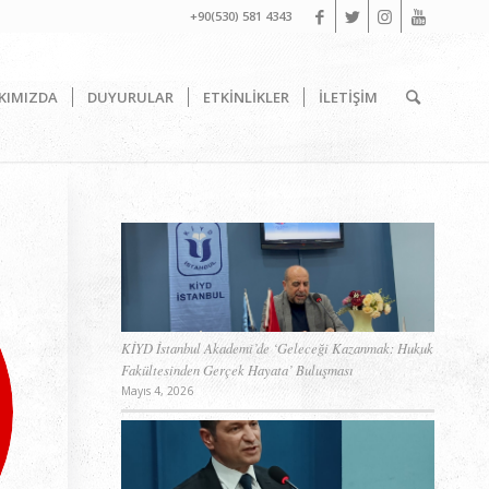
+90(530) 581 4343
KIMIZDA
DUYURULAR
ETKİNLİKLER
İLETİŞİM
KİYD İstanbul Akademi’de ‘Geleceği Kazanmak: Hukuk
Fakültesinden Gerçek Hayata’ Buluşması
Mayıs 4, 2026