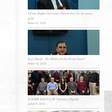
Yılmaz Doğan Üniversite Öğrencileri ile bir araya
geldi
Nisan 27, 2026
İzzet Durak – Bir Hakim Neden Kitap Yazar?
Nisan 16, 2026
EGEBİR 2026 Yılı İlk Toplantısı Yapıldı
Şubat 9, 2026