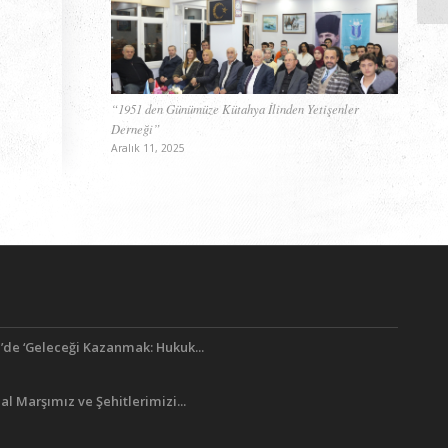
“1951 den Günümüze Kütahya İlinden Yetişenler
Derneği”
Aralık 11, 2025
’de ‘Geleceği Kazanmak: Hukuk...
lal Marşımız ve Şehitlerimizi...