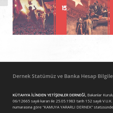
Anadolu Lisesi...
15 Temmuz
15 Temmuz
Dernek Statümüz ve Banka Hesap Bilgile
KÜTAHYA İLİNDEN YETİŞENLER DERNEĞİ,
Bakanlar Kurul
06/12665 sayılı kararı ile 25.05.1983 tarih 152 sayılı V.U.K.
numarasına göre “KAMUYA YARARLI DERNEK” statüsünded