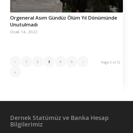
Orgeneral Asım Gündüz Ölüm Yıl Dönümünde
Unutulmadı
Ocak 14, 2022
‹
1
2
3
4
5
›
Page 3 of 12
»
Dernek Statümüz ve Banka Hesap
Bilgilerimiz