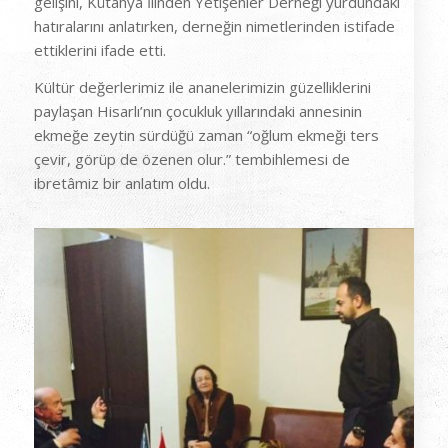
gelişini, Kütahya İlinden Yetişenler Derneği yurdundaki
hatıralarını anlatırken, derneğin nimetlerinden istifade
ettiklerini ifade etti.
Kültür değerlerimiz ile ananelerimizin güzelliklerini
paylaşan Hisarlı’nın çocukluk yıllarındaki annesinin
ekmeğe zeytin sürdüğü zaman “oğlum ekmeği ters
çevir, görüp de özenen olur.” tembihlemesi de
ibretâmiz bir anlatım oldu.