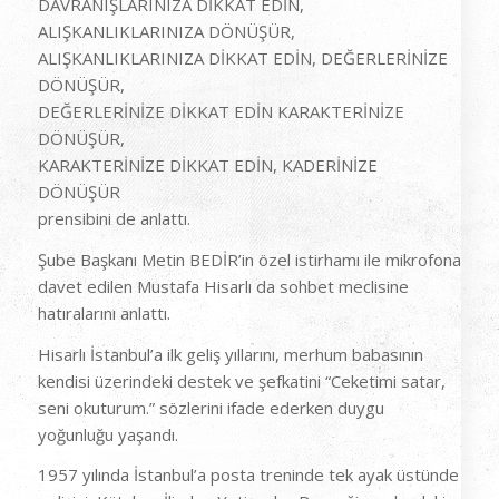
DAVRANIŞLARINIZA DİKKAT EDİN,
ALIŞKANLIKLARINIZA DÖNÜŞÜR,
ALIŞKANLIKLARINIZA DİKKAT EDİN, DEĞERLERİNİZE
DÖNÜŞÜR,
DEĞERLERİNİZE DİKKAT EDİN KARAKTERİNİZE
DÖNÜŞÜR,
KARAKTERİNİZE DİKKAT EDİN, KADERİNİZE
DÖNÜŞÜR
prensibini de anlattı.
Şube Başkanı Metin BEDİR’in özel istirhamı ile mikrofona
davet edilen Mustafa Hisarlı da sohbet meclisine
hatıralarını anlattı.
Hisarlı İstanbul’a ilk geliş yıllarını, merhum babasının
kendisi üzerindeki destek ve şefkatini “Ceketimi satar,
seni okuturum.” sözlerini ifade ederken duygu
yoğunluğu yaşandı.
1957 yılında İstanbul’a posta treninde tek ayak üstünde