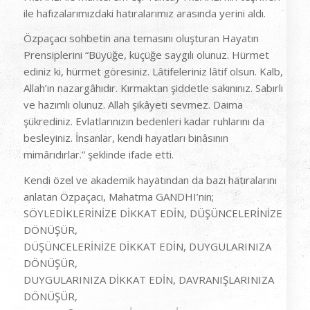
ile hafızalarımızdaki hatıralarımız arasında yerini aldı.
Özpaçacı sohbetin ana temasını oluşturan Hayatın
Prensiplerini “Büyüğe, küçüğe saygılı olunuz. Hürmet
ediniz ki, hürmet göresiniz. Lâtifeleriniz lâtif olsun. Kalb,
Allah’ın nazargâhıdır. Kırmaktan şiddetle sakınınız. Sabırlı
ve hazımlı olunuz. Allah şikâyeti sevmez. Daima
şükrediniz. Evlatlarınızın bedenleri kadar ruhlarını da
besleyiniz. İnsanlar, kendi hayatları binâsının
mimârıdırlar.” şeklinde ifade etti.
Kendi özel ve akademik hayatından da bazı hatıralarını
anlatan Özpaçacı, Mahatma GANDHI’nin;
SÖYLEDİKLERİNİZE DİKKAT EDİN, DÜŞÜNCELERİNİZE
DÖNÜŞÜR,
DÜŞÜNCELERİNİZE DİKKAT EDİN, DUYGULARINIZA
DÖNÜŞÜR,
DUYGULARINIZA DİKKAT EDİN, DAVRANIŞLARINIZA
DÖNÜŞÜR,