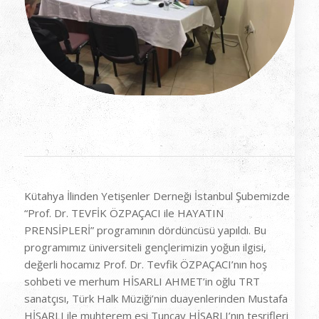
Kütahya İlinden Yetişenler Derneği İstanbul Şubemizde
“Prof. Dr. TEVFİK ÖZPAÇACI ile HAYATIN
PRENSİPLERİ” programının dördüncüsü yapıldı. Bu
programımız üniversiteli gençlerimizin yoğun ilgisi,
değerli hocamız Prof. Dr. Tevfik ÖZPAÇACI’nın hoş
sohbeti ve merhum HİSARLI AHMET’in oğlu TRT
sanatçısı, Türk Halk Müziği’nin duayenlerinden Mustafa
HİSARLI ile muhterem eşi Tuncay HİSARLI’nın teşrifleri