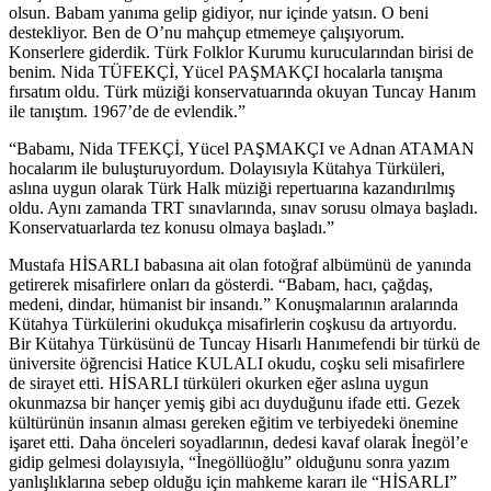
olsun. Babam yanıma gelip gidiyor, nur içinde yatsın. O beni
destekliyor. Ben de O’nu mahçup etmemeye çalışıyorum.
Konserlere giderdik. Türk Folklor Kurumu kurucularından birisi de
benim. Nida TÜFEKÇİ, Yücel PAŞMAKÇI hocalarla tanışma
fırsatım oldu. Türk müziği konservatuarında okuyan Tuncay Hanım
ile tanıştım. 1967’de de evlendik.”
“Babamı, Nida TFEKÇİ, Yücel PAŞMAKÇI ve Adnan ATAMAN
hocalarım ile buluşturuyordum. Dolayısıyla Kütahya Türküleri,
aslına uygun olarak Türk Halk müziği repertuarına kazandırılmış
oldu. Aynı zamanda TRT sınavlarında, sınav sorusu olmaya başladı.
Konservatuarlarda tez konusu olmaya başladı.”
Mustafa HİSARLI babasına ait olan fotoğraf albümünü de yanında
getirerek misafirlere onları da gösterdi. “Babam, hacı, çağdaş,
medeni, dindar, hümanist bir insandı.” Konuşmalarının aralarında
Kütahya Türkülerini okudukça misafirlerin coşkusu da artıyordu.
Bir Kütahya Türküsünü de Tuncay Hisarlı Hanımefendi bir türkü de
üniversite öğrencisi Hatice KULALI okudu, coşku seli misafirlere
de sirayet etti. HİSARLI türküleri okurken eğer aslına uygun
okunmazsa bir hançer yemiş gibi acı duyduğunu ifade etti. Gezek
kültürünün insanın alması gereken eğitim ve terbiyedeki önemine
işaret etti. Daha önceleri soyadlarının, dedesi kavaf olarak İnegöl’e
gidip gelmesi dolayısıyla, “İnegöllüoğlu” olduğunu sonra yazım
yanlışlıklarına sebep olduğu için mahkeme kararı ile “HİSARLI”