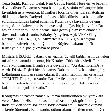
Terzi Sadık, Kambur Celâl, Nuri Çavuş, Fındık Hüseyin ve babamı
davet ediyor. Babamın sazına hakimiyeti, sesinin ve hançeresinin
kıvraklığı usta yorumcu, Muzaffer Hoca ile diğer tüm sanatçıların
dikkatini çekmiş. Radyoda kalması teklif edilmiş ama babam aile
sorumluluğundan kabul etmemiş. Kütahya’da kavaflığa devam
etmiş. Sonra kahvehane işletmeye başladı. Çay bir, kahve bir. Bu
sesleri hatırlarım. Sonra normal saza geçmiş. Saz kahvehanenin
duvarında asılı dururdu. Kütahya’ya gelen, Aşık VEYSEL gibi,
Neriman TÜFEKÇİ gibi, Muzaffer AKGÜN gibi sanatçılar
babamın kahvehanesine uğrarlardı. Böylece babamın ün’ü
Kütahya’nın dışına çıkmaya başlıyor.”
Mustafa HİSARLI, babasından yadigâr üç telli bağlamasını da gelen
misafirlere tanıttıktan sonra, bir Kütahya Türküsü söyledi. Türküden
sonra konuşmasına Hisarlı şöyle devam etti. “Arabacı İbram Ağa
vardı. Dişsiz. Dişleri hiç çıkmamış. Babamın kahvehanesine gelir,
koltuğunun altından sazını çıkarır. Bu sazın sapının tam ortasında,
“CİM TELİ” burgusu vardır. Bu ağız ile akort edilirdi. Hep birlikte
babamın kahvehanesinde sanki bülbüller ötüyor. Hâlâ o sesler
kulaklarımda çınlamaktadır.”
Konuşmasına zaman zaman Kütahya türkülerinden okuyarak ara
veren Mustafa Hisarlı, babasının hafızasının çok güçlü olduğunu
ifade ettikten sonra sözlerine şöyle devam etti. “Babam okumayı
askerde öğrenmiş. Bana sordu; oğlum okumak istiyor musun eğer