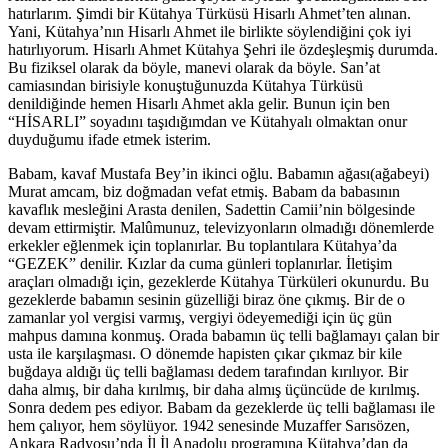
hatırlarım. Şimdi bir Kütahya Türküsü Hisarlı Ahmet’ten alınan.
Yani, Kütahya’nın Hisarlı Ahmet ile birlikte söylendiğini çok iyi
hatırlıyorum. Hisarlı Ahmet Kütahya Şehri ile özdeşleşmiş durumda.
Bu fiziksel olarak da böyle, manevi olarak da böyle. San’at
camiasından birisiyle konuştuğunuzda Kütahya Türküsü
denildiğinde hemen Hisarlı Ahmet akla gelir. Bunun için ben
“HİSARLI” soyadını taşıdığımdan ve Kütahyalı olmaktan onur
duyduğumu ifade etmek isterim.
Babam, kavaf Mustafa Bey’in ikinci oğlu. Babamın ağası(ağabeyi)
Murat amcam, biz doğmadan vefat etmiş. Babam da babasının
kavaflık mesleğini Arasta denilen, Sadettin Camii’nin bölgesinde
devam ettirmiştir. Malûmunuz, televizyonların olmadığı dönemlerde
erkekler eğlenmek için toplanırlar. Bu toplantılara Kütahya’da
“GEZEK” denilir. Kızlar da cuma günleri toplanırlar. İletişim
araçları olmadığı için, gezeklerde Kütahya Türküleri okunurdu. Bu
gezeklerde babamın sesinin güzelliği biraz öne çıkmış. Bir de o
zamanlar yol vergisi varmış, vergiyi ödeyemediği için üç gün
mahpus damına konmuş. Orada babamın üç telli bağlamayı çalan bir
usta ile karşılaşması. O dönemde hapisten çıkar çıkmaz bir kile
buğdaya aldığı üç telli bağlaması dedem tarafından kırılıyor. Bir
daha almış, bir daha kırılmış, bir daha almış üçüncüde de kırılmış.
Sonra dedem pes ediyor. Babam da gezeklerde üç telli bağlaması ile
hem çalıyor, hem söylüyor. 1942 senesinde Muzaffer Sarısözen,
Ankara Radyosu’nda İl İl Anadolu programına Kütahya’dan da