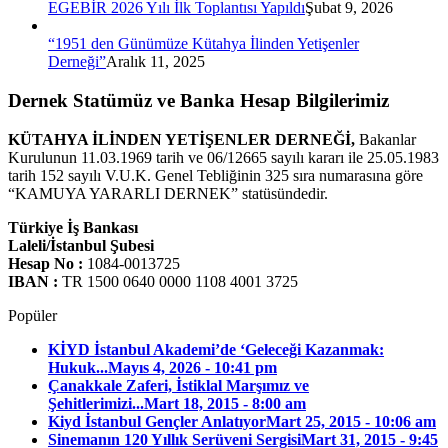
EGEBİR 2026 Yılı İlk Toplantısı Yapıldı
Şubat 9, 2026
“1951 den Günümüze Kütahya İlinden Yetişenler
Derneği”
Aralık 11, 2025
Dernek Statümüz ve Banka Hesap Bilgilerimiz
KÜTAHYA İLİNDEN YETİŞENLER DERNEĞİ,
Bakanlar
Kurulunun 11.03.1969 tarih ve 06/12665 sayılı kararı ile 25.05.1983
tarih 152 sayılı V.U.K. Genel Tebliğinin 325 sıra numarasına göre
“KAMUYA YARARLI DERNEK” statüsündedir.
Türkiye İş Bankası
Laleli/İstanbul Şubesi
Hesap No :
1084-0013725
IBAN :
TR 1500 0640 0000 1108 4001 3725
Popüler
KİYD İstanbul Akademi’de ‘Geleceği Kazanmak:
Hukuk...
Mayıs 4, 2026 - 10:41 pm
Çanakkale Zaferi, İstiklal Marşımız ve
Şehitlerimizi...
Mart 18, 2015 - 8:00 am
Kiyd İstanbul Gençler Anlatıyor
Mart 25, 2015 - 10:06 am
Sinemanın 120 Yıllık Serüveni Sergisi
Mart 31, 2015 - 9:45