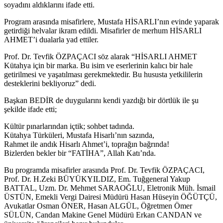
soyadını aldıklarını ifade etti.
Program arasında misafirlere, Mustafa HİSARLI’nın evinde yaparak
getirdiği helvalar ikram edildi. Misafirler de merhum HİSARLI
AHMET’i dualarla yad ettiler.
Prof. Dr. Tevfik ÖZPAÇACI söz alarak “HİSARLI AHMET
Kütahya için bir marka. Bu isim ve eserlerinin kalıcı bir hale
getirilmesi ve yaşatılması gerekmektedir. Bu hususta yetkililerin
desteklerini bekliyoruz” dedi.
Başkan BEDİR de duygularını kendi yazdığı bir dörtlük ile şu
şekilde ifade etti;
Kültür pınarlarından içtik; sohbet tadında.
Kütahya Türküleri, Mustafa Hisarlı’nın sazında,
Rahmet ile andık Hisarlı Ahmet’i, toprağın bağrında!
Bizlerden bekler bir “FATİHA”, Allah Katı’nda.
Bu programda misafirler arasında Prof. Dr. Tevfik ÖZPAÇACI,
Prof. Dr. H.Zeki BÜYÜKYILDIZ, Em. Tuğgeneral Yakup
BATTAL, Uzm. Dr. Mehmet SARAOĞLU, Eletronik Müh. İsmail
ÜSTÜN, Emekli Vergi Dairesi Müdürü Hasan Hüseyin ÖĞÜTÇÜ,
Avukatlar Osman ÖNER, Hasan ALGÜL, Öğretmen Ömer
SÜLÜN, Candan Makine Genel Müdürü Erkan CANDAN ve