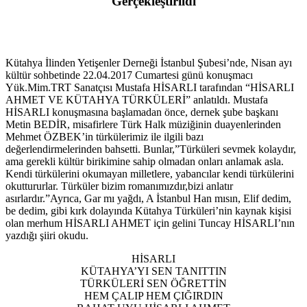
Gerçekleştirildi
Kütahya İlinden Yetişenler Derneği İstanbul Şubesi’nde, Nisan ayı
kültür sohbetinde 22.04.2017 Cumartesi günü konuşmacı
Yük.Mim.TRT Sanatçısı Mustafa HİSARLI tarafından “HİSARLI
AHMET VE KÜTAHYA TÜRKÜLERİ” anlatıldı. Mustafa
HİSARLI konuşmasına başlamadan önce, dernek şube başkanı
Metin BEDİR, misafirlere Türk Halk müziğinin duayenlerinden
Mehmet ÖZBEK’in türkülerimiz ile ilgili bazı
değerlendirmelerinden bahsetti. Bunlar,”Türküleri sevmek kolaydır,
ama gerekli kültür birikimine sahip olmadan onları anlamak asla.
Kendi türkülerini okumayan milletlere, yabancılar kendi türkülerini
okuttururlar. Türküler bizim romanımızdır,bizi anlatır
asırlardır.”Ayrıca, Gar mı yağdı, A İstanbul Han mısın, Elif dedim,
be dedim, gibi kırk dolayında Kütahya Türküleri’nin kaynak kişisi
olan merhum HİSARLI AHMET için gelini Tuncay HİSARLI’nın
yazdığı şiiri okudu.
HİSARLI
KÜTAHYA’YI SEN TANITTIN
TÜRKÜLERİ SEN ÖĞRETTİN
HEM ÇALIP HEM ÇIĞIRDIN