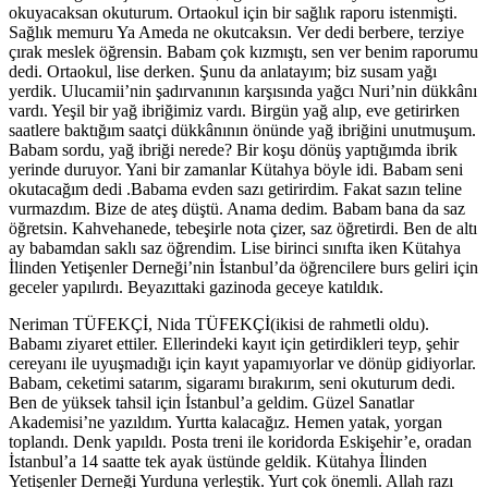
okuyacaksan okuturum. Ortaokul için bir sağlık raporu istenmişti.
Sağlık memuru Ya Ameda ne okutcaksın. Ver dedi berbere, terziye
çırak meslek öğrensin. Babam çok kızmıştı, sen ver benim raporumu
dedi. Ortaokul, lise derken. Şunu da anlatayım; biz susam yağı
yerdik. Ulucamii’nin şadırvanının karşısında yağcı Nuri’nin dükkânı
vardı. Yeşil bir yağ ibriğimiz vardı. Birgün yağ alıp, eve getirirken
saatlere baktığım saatçi dükkânının önünde yağ ibriğini unutmuşum.
Babam sordu, yağ ibriği nerede? Bir koşu dönüş yaptığımda ibrik
yerinde duruyor. Yani bir zamanlar Kütahya böyle idi. Babam seni
okutacağım dedi .Babama evden sazı getirirdim. Fakat sazın teline
vurmazdım. Bize de ateş düştü. Anama dedim. Babam bana da saz
öğretsin. Kahvehanede, tebeşirle nota çizer, saz öğretirdi. Ben de altı
ay babamdan saklı saz öğrendim. Lise birinci sınıfta iken Kütahya
İlinden Yetişenler Derneği’nin İstanbul’da öğrencilere burs geliri için
geceler yapılırdı. Beyazıttaki gazinoda geceye katıldık.
Neriman TÜFEKÇİ, Nida TÜFEKÇİ(ikisi de rahmetli oldu).
Babamı ziyaret ettiler. Ellerindeki kayıt için getirdikleri teyp, şehir
cereyanı ile uyuşmadığı için kayıt yapamıyorlar ve dönüp gidiyorlar.
Babam, ceketimi satarım, sigaramı bırakırım, seni okuturum dedi.
Ben de yüksek tahsil için İstanbul’a geldim. Güzel Sanatlar
Akademisi’ne yazıldım. Yurtta kalacağız. Hemen yatak, yorgan
toplandı. Denk yapıldı. Posta treni ile koridorda Eskişehir’e, oradan
İstanbul’a 14 saatte tek ayak üstünde geldik. Kütahya İlinden
Yetişenler Derneği Yurduna yerleştik. Yurt çok önemli. Allah razı