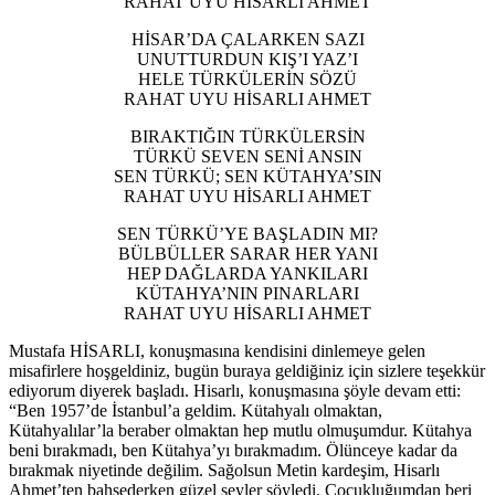
RAHAT UYU HİSARLI AHMET
HİSAR’DA ÇALARKEN SAZI
UNUTTURDUN KIŞ’I YAZ’I
HELE TÜRKÜLERİN SÖZÜ
RAHAT UYU HİSARLI AHMET
BIRAKTIĞIN TÜRKÜLERSİN
TÜRKÜ SEVEN SENİ ANSIN
SEN TÜRKÜ; SEN KÜTAHYA’SIN
RAHAT UYU HİSARLI AHMET
SEN TÜRKÜ’YE BAŞLADIN MI?
BÜLBÜLLER SARAR HER YANI
HEP DAĞLARDA YANKILARI
KÜTAHYA’NIN PINARLARI
RAHAT UYU HİSARLI AHMET
Mustafa HİSARLI, konuşmasına kendisini dinlemeye gelen
misafirlere hoşgeldiniz, bugün buraya geldiğiniz için sizlere teşekkür
ediyorum diyerek başladı. Hisarlı, konuşmasına şöyle devam etti:
“Ben 1957’de İstanbul’a geldim. Kütahyalı olmaktan,
Kütahyalılar’la beraber olmaktan hep mutlu olmuşumdur. Kütahya
beni bırakmadı, ben Kütahya’yı bırakmadım. Ölünceye kadar da
bırakmak niyetinde değilim. Sağolsun Metin kardeşim, Hisarlı
Ahmet’ten bahsederken güzel şeyler söyledi. Çocukluğumdan beri