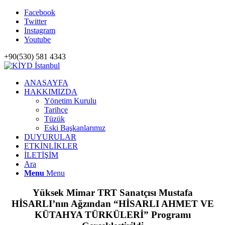
Facebook
Twitter
Instagram
Youtube
+90(530) 581 4343
ANASAYFA
HAKKIMIZDA
Yönetim Kurulu
Tarihçe
Tüzük
Eski Başkanlarımız
DUYURULAR
ETKİNLİKLER
İLETİŞİM
Ara
Menu
Menu
Yüksek Mimar TRT Sanatçısı Mustafa
HİSARLI’nın Ağzından “HİSARLI AHMET VE
KÜTAHYA TÜRKÜLERİ” Programı