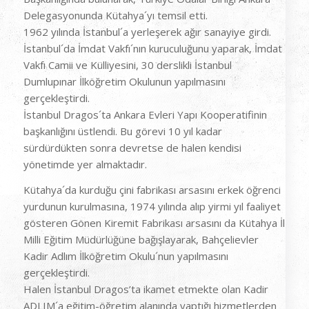
Delegasyonunda Kütahya´yı temsil etti.
1962 yılında İstanbul´a yerleşerek ağır sanayiye girdi.
İstanbul´da İmdat Vakfı´nın kuruculuğunu yaparak, İmdat
Vakfı Camii ve Külliyesini, 30 derslikli İstanbul
Dumlupınar İlköğretim Okulunun yapılmasını
gerçekleştirdi.
İstanbul Dragos´ta Ankara Evleri Yapı Kooperatifinin
başkanlığını üstlendi. Bu görevi 10 yıl kadar
sürdürdükten sonra devretse de halen kendisi
yönetimde yer almaktadır.
Kütahya´da kurduğu çini fabrikası arsasını erkek öğrenci
yurdunun kurulmasına, 1974 yılında alıp yirmi yıl faaliyet
gösteren Gönen Kiremit Fabrikası arsasını da Kütahya İl
Milli Eğitim Müdürlüğüne bağışlayarak, Bahçelievler
Kadir Adlım İlköğretim Okulu´nun yapılmasını
gerçekleştirdi.
Halen İstanbul Dragos’ta ikamet etmekte olan Kadir
ADLIM´a eğitim-öğretim alanında yaptığı hizmetlerden