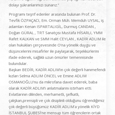
dolayı şükranlarımızı sunarız.”
Programı teşrif edenler arasında bulunan Prof. Dr.
Tevfik ÖZPAÇACI, Em. Orman Müh. Memduh UYSAL, iş
adamları Kenan ISPARTALIGİL, Durmuş CANDAN ,
Doğan GÜRAL , TRT Sanatçısı Mustafa HİSARLI, YMM
Rafet KALKAN ve SMM Halit CEYLAN , KADİR ADLIM ile
olan hukukları çerçevesinde O’na yönelik duygu ve
düşüncelerini misafirler ile paylaşarak, teşekkürlerini
ifade ederek, sağlıklı uzun ömürler temennisinde
bulundular.
Başkan BEDİR, KADİR ADLIM’ın çok değerli hanımefendi
kızları Selma ADLIM ÖNCEL ve Emine ADLIM
OSMANOĞLU’nu da mikrofana davet ederek, baba
olarak KADİR ADLIM’ı anlatmalarını istirham etti.
Evlatlarının dilinden, merhametli, şefkatli,
çalışkan,prensipli ve çok disiplinli olduğunu öğrendiğimiz
çok değerli büyüğümüz KADİR ADLIM’a yönelik KİYD
İSTANBUL ŞUBESİ’ne mensup tüm öğrencilerin ortak