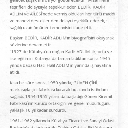
teşrifleri dolayısıyla teşekkür eden BEDİR, KADİR
ADLIM ve AİLESİ’nede vermiş oldukları her türlü maddi
ve manevi destekler den dolayı teşekkür ederek,
sağlıklı uzun ömürler temennisini ifade etti.
Başkan BEDİR, KADİR ADLIM’ın biyografisini okuyarak
sözlerine devam etti:
“1927´de Kütahya´da doğan Kadir ADLIM; ilk, orta ve
lise eğitimini Kütahya´da tamamladıktan sonra 1945
yılında babası Hacı Halil ADLIM´ın yanında iş hayatına
atıldı.
Kısa bir süre sonra 1950 yılında, GÜVEN ÇİNİ
markasıyla çini fabrikası kurarak bu alanda istihdam
sağladı. 1954-1955 yıllarında başladığı Gönen Kiremit
Fabrikası´nın kurucu ortaklığını ve genel müdürlüğünü
yaklaşık 10 yıl kadar sürdürdü.
1961-1962 yıllarında Kütahya Ticaret ve Sanayi Odası
Başkanlığında bulunarak, Türkiye Odalar Birliği Ankara