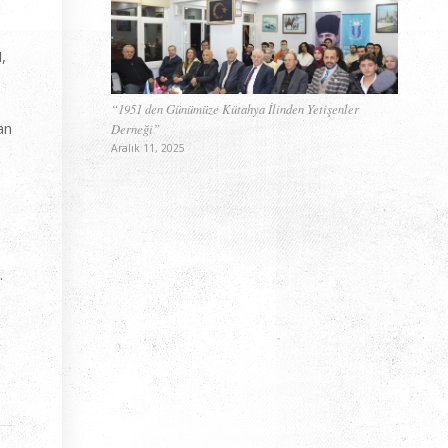
,
“1951 den Günümüze Kütahya İlinden Yetişenler
an
Derneği”
Aralık 11, 2025
.