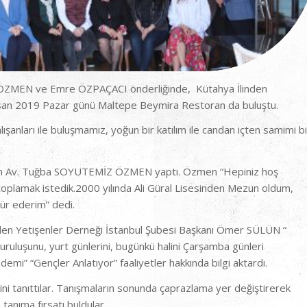
 ÖZMEN ve Emre ÖZPAÇACI önderliğinde, Kütahya İlinden
Nisan 2019 Pazar günü Maltepe Beymira Restoran da buluştu.
nları ile buluşmamız, yoğun bir katılım ile candan içten samimi bi
ından Av. Tuğba SOYUTEMİZ ÖZMEN yaptı. Özmen “Hepiniz hoş
toplamak istedik.2000 yılında Ali Güral Lisesinden Mezun oldum,
kür ederim” dedi.
den Yetişenler Derneği İstanbul Şubesi Başkanı Ömer SÜLÜN “
kuruluşunu, yurt günlerini, bugünkü halini Çarşamba günleri
emi” “Gençler Anlatıyor” faaliyetler hakkında bilgi aktardı.
ni tanıttılar. Tanışmaların sonunda çaprazlama yer değiştirerek
tanıma fırsatı buldular.