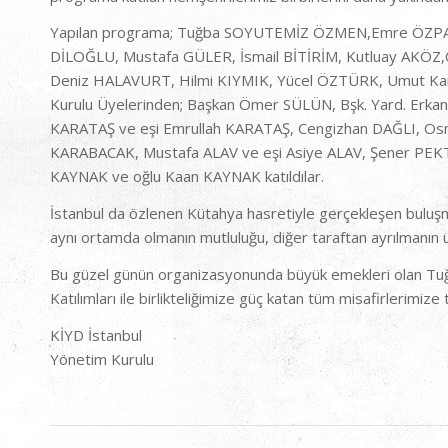
Yapılan programa; Tuğba SOYUTEMİZ ÖZMEN,Emre ÖZPAÇACI
DİLOĞLU, Mustafa GÜLER, İsmail BİTİRİM, Kutluay AKÖZ,
Deniz HALAVURT, Hilmi KIYMIK, Yücel ÖZTÜRK, Umut Kam
Kurulu Üyelerinden; Başkan Ömer SÜLÜN, Bşk. Yard. Er
KARATAŞ ve eşi Emrullah KARATAŞ, Cengizhan DAĞLI, 
KARABACAK, Mustafa ALAV ve eşi Asiye ALAV, Şener PE
KAYNAK ve oğlu Kaan KAYNAK katıldılar.
İstanbul da özlenen Kütahya hasretiyle gerçekleşen buluşma 
aynı ortamda olmanın mutluluğu, diğer taraftan ayrılmanın ü
Bu güzel günün organizasyonunda büyük emekleri olan
Katılımları ile birlikteliğimize güç katan tüm misafirlerimize
KİYD İstanbul
Yönetim Kurulu