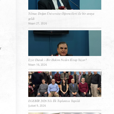
Yılmaz Doğan Üniversite Öğrencileri ile bir araya
geldi
Nisan 27, 2026
r
İzzet Durak – Bir Hakim Neden Kitap Yazar?
Nisan 16, 2026
EGEBİR 2026 Yılı İlk Toplantısı Yapıldı
Şubat 9, 2026