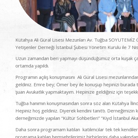
Kütahya Ali Güral Lisesi Mezunları Av. Tuğba SOYUTEMİZ
Yetişenler Derneği İstanbul Şubesi Yönetim Kurulu ile 7 
Uzun zamandan beri yapmayı düşündüğümüz orta kuşak çalışa
ortamda yapıldı.
Programın açılış konuşmasını Ali Güral Lisesi mezunlar
geldiniz. Emre bey; Ömer bey ile konuşup hepinizi burada 
şuan Avukatlık yapmaktayım. Hepinize geldiğiniz için teşek
Tuğba hanımın konuşmasından sonra söz alan Kütahya İlin
Hepiniz hoş geldiniz. Diyerek kendini tanıttı. Derneğimizin 
derneğimizde yapılan “Kültür Sohbetleri” “Kiyd İstanbul Akad
Daha sonra programam katılan katılımcılar tek tek kendileri
programa katılan hemşehrilerimiz birbirlerini daha yakından 