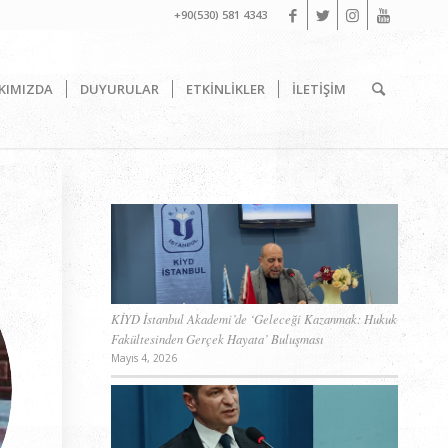
+90(530) 581 4343
KIMIZDA
DUYURULAR
ETKİNLİKLER
İLETİŞİM
KİYD İstanbul Akademi’de ‘Geleceği Kazanmak: Hukuk
Fakültesinden Gerçek Hayata’ Buluşması
Mayıs 4, 2026