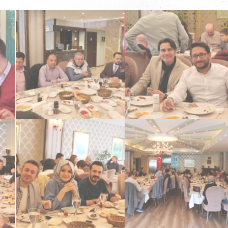
Lisesi Mezunları
Lisesi Mezunları
Kiyd İstanbul & Ali Güral
Kiyd İstanbul & Ali Güral