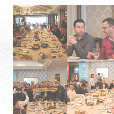
Lisesi Mezunları
Lisesi Mezunları
Kiyd İstanbul & Ali Güral
Kiyd İstanbul & Ali Güral