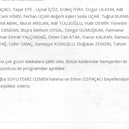
, Yaşar EFE , Uysal İÇÖZ, Erdinç İYİAY, Özgür ÜLKEM, Adil
Cem HİMSİ, Ferhan UÇAR değerli eşleri Seda UÇAR, Tuğrul BURAN
il ABAK, Murat ARSLAN, Adil TÜLÜOĞLU, Halit DEMİR. Yönetim
kan CANDAN, Büşra Meltem UYSAL, Cengiz GÜMÜŞKAR, Fatmanur
Osman Emrah YALÇINDAĞ, Ömer Can ATAK, Harun KALKAN, Ramaz
KTAŞ, Cafer UMAÇ, Sümeyye KONUŞLU, Doğukan ZENGİN, Tahsin
çok güzel dakikalara şahit oldu. Bütün katılımcılar hemşerileri ile
züntüsü ile programdan ayrıldılar.
 Tuğba SOYUTEMİZ ÖZMEN hanıma ve Emre ÖZPAÇACI beyefendiye
 teşekkür ederiz.